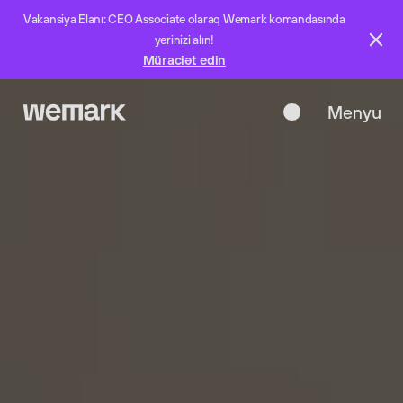
Vakansiya Elanı: CEO Associate olaraq Wemark komandasında
yerinizi alın!
Müraciət edin
Menyu
Bağla