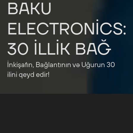
BAKU
ELECTRONICS:
30
İLLIK
BAĞ
İnkişafın,
Bağlantının
və
Uğurun
30
ilini
qeyd
edir!
Digər layihələr