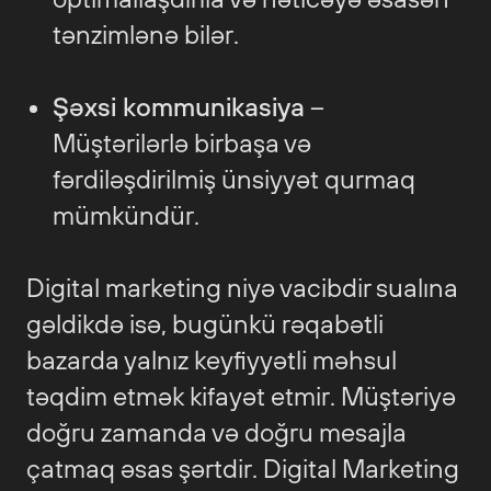
tənzimlənə bilər.
Şəxsi kommunikasiya
–
Müştərilərlə birbaşa və
fərdiləşdirilmiş ünsiyyət qurmaq
mümkündür.
Digital marketing niyə vacibdir sualına
gəldikdə isə, bugünkü rəqabətli
bazarda yalnız keyfiyyətli məhsul
təqdim etmək kifayət etmir. Müştəriyə
doğru zamanda və doğru mesajla
çatmaq əsas şərtdir. Digital Marketing