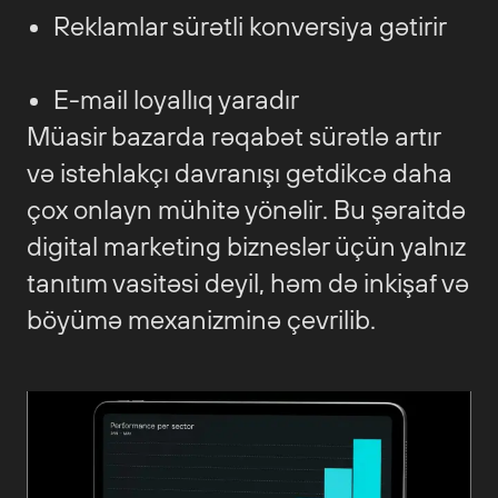
Reklamlar sürətli konversiya gətirir
E-mail loyallıq yaradır
Müasir bazarda rəqabət sürətlə artır
və istehlakçı davranışı getdikcə daha
çox onlayn mühitə yönəlir. Bu şəraitdə
digital marketing bizneslər üçün yalnız
tanıtım vasitəsi deyil, həm də inkişaf və
böyümə mexanizminə çevrilib.