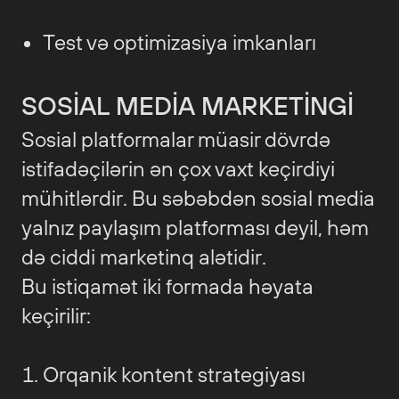
Test və optimizasiya imkanları
SOSIAL MEDIA MARKETINGI
Sosial platformalar müasir dövrdə
istifadəçilərin ən çox vaxt keçirdiyi
mühitlərdir. Bu səbəbdən sosial media
yalnız paylaşım platforması deyil, həm
də ciddi marketinq alətidir.
Bu istiqamət iki formada həyata
keçirilir:
Orqanik kontent strategiyası