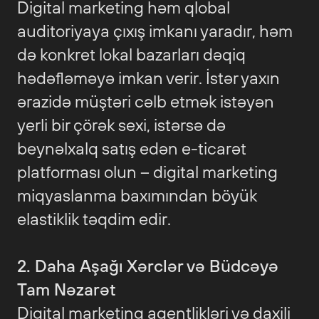
Digital marketing həm qlobal
auditoriyaya çıxış imkanı yaradır, həm
də konkret lokal bazarları dəqiq
hədəfləməyə imkan verir. İstər yaxın
ərazidə müştəri cəlb etmək istəyən
yerli bir çörək sexi, istərsə də
beynəlxalq satış edən e-ticarət
platforması olun – digital marketing
miqyaslanma baxımından böyük
elastiklik təqdim edir.
2. Daha Aşağı Xərclər və Büdcəyə
Tam Nəzarət
Digital marketing agentlikləri və daxili