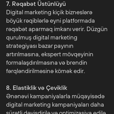
7. Rəqabət Üstünlüyü
Digital marketing kiçik bizneslərə
böyük rəqiblərlə eyni platformada
rəqabət aparmaq imkanı verir. Düzgün
qurulmuş digital marketing
strategiyası bazar payının
artırılmasına, ekspert mövqeyinin
formalaşdırılmasına və brendin
fərqləndirilməsinə kömək edir.
8. Elastiklik və Çeviklik
Ənənəvi kampaniyalarla müqayisədə
digital marketing kampaniyaları daha
sürətli dəyişdirilə və optimizasiya edilə