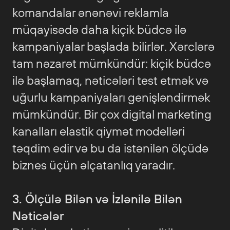
komandalar ənənəvi reklamla
müqayisədə daha kiçik büdcə ilə
kampaniyalar başlada bilirlər. Xərclərə
tam nəzarət mümkündür: kiçik büdcə
ilə başlamaq, nəticələri test etmək və
uğurlu kampaniyaları genişləndirmək
mümkündür. Bir çox digital marketing
kanalları elastik qiymət modelləri
təqdim edir və bu da istənilən ölçüdə
biznes üçün əlçatanlıq yaradır.
3. Ölçülə Bilən və İzlənilə Bilən
Nəticələr