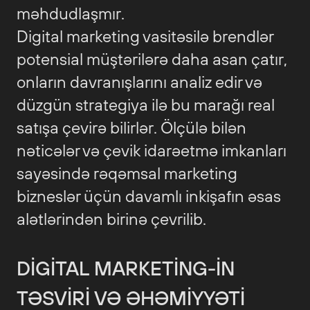
məhdudlaşmır.
Digital marketing vasitəsilə brendlər
potensial müştərilərə daha asan çatır,
onların davranışlarını analiz edir və
düzgün strategiya ilə bu marağı real
satışa çevirə bilirlər. Ölçülə bilən
nəticələr və çevik idarəetmə imkanları
sayəsində rəqəmsal marketing
bizneslər üçün davamlı inkişafın əsas
alətlərindən birinə çevrilib.
DIGITAL MARKETING-IN
TƏSVIRI VƏ ƏHƏMIYYƏTI