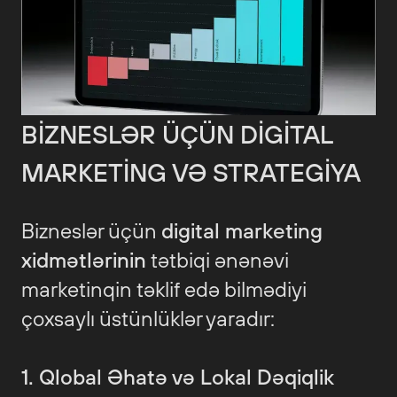
BIZNESLƏR ÜÇÜN DIGITAL
MARKETING VƏ STRATEGIYA
Bizneslər üçün
digital marketing
xidmətlərinin
tətbiqi ənənəvi
marketinqin təklif edə bilmədiyi
çoxsaylı üstünlüklər yaradır:
1. Qlobal Əhatə və Lokal Dəqiqlik