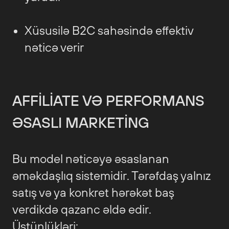
Xüsusilə B2C sahəsində effektiv
nəticə verir
AFFILIATE VƏ PERFORMANS
ƏSASLI MARKETING
Bu model nəticəyə əsaslanan
əməkdaşlıq sistemidir. Tərəfdaş yalnız
satış və ya konkret hərəkət baş
verdikdə qazanc əldə edir.
Üstünlükləri: