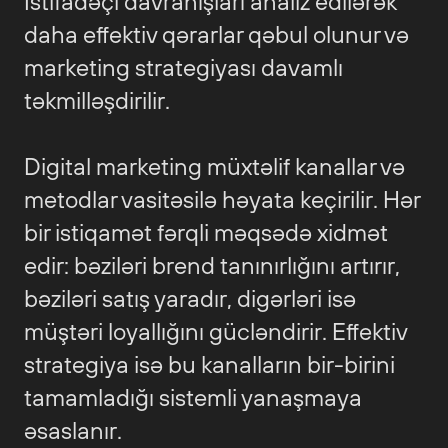
İstifadəçi davranışları analiz edilərək
daha effektiv qərarlar qəbul olunur və
marketing strategiyası davamlı
təkmilləşdirilir.
Digital marketing müxtəlif kanallar və
metodlar vasitəsilə həyata keçirilir. Hər
bir istiqamət fərqli məqsədə xidmət
edir: bəziləri brend tanınırlığını artırır,
bəziləri satış yaradır, digərləri isə
müştəri loyallığını gücləndirir. Effektiv
strategiya isə bu kanalların bir-birini
tamamladığı sistemli yanaşmaya
əsaslanır.