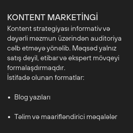
KONTENT MARKETINGI
Kontent strategiyası informativ və
dəyərli məzmun üzərindən auditoriya
cəlb etməyə yönəlib. Məqsəd yalnız
satış deyil, etibar və ekspert mövqeyi
formalaşdırmaqdır.
İstifadə olunan formatlar:
Blog yazıları
Təlim və maarifləndirici məqalələr