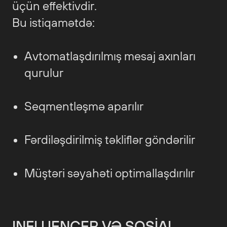
üçün effektivdir.
Bu istiqamətdə:
Avtomatlaşdırılmış mesaj axınları
qurulur
Seqmentləşmə aparılır
Fərdiləşdirilmiş təkliflər göndərilir
Müştəri səyahəti optimallaşdırılır
INFLUENCER VƏ SOSIAL