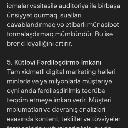
icmalar vasitəsilə auditoriya ilə birbaşa
ünsiyyət qurmaq, sualları
cavablandırmaq və etibarlı münasibət
formalaşdırmaq mümkündür. Bu isə
brend loyallığını artırır.
5. Kütləvi Fərdiləşdirmə İmkanı
Tam xidmətli digital marketing həlləri
minlərlə və ya milyonlarla müştəriyə
eyni anda fərdiləşdirilmiş təcrübə
təqdim etməyə imkan verir. Müştəri
məlumatları və davranış analizləri
əsasında kontent, təkliflər və tövsiyələr