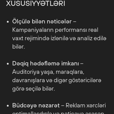
XÜSUSIYYƏTLƏRI
Ölçülə bilən nəticələr
–
Kampaniyaların performansı real
vaxt rejimində izlənilə və analiz edilə
bilər.
Dəqiq hədəfləmə imkanı
–
Auditoriya yaşa, maraqlara,
davranışlara və digər göstəricilərə
görə seçilə bilər.
Büdcəyə nəzarət
– Reklam xərcləri
optimallaşdırıla və nəticəyə əsasən