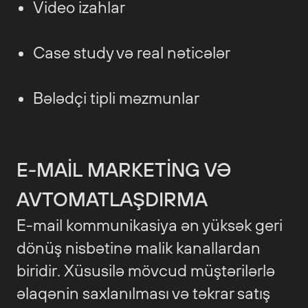
Video izahlar
Case study və real nəticələr
Bələdçi tipli məzmunlar
E-MAIL MARKETING VƏ
AVTOMATLAŞDIRMA
E-mail kommunikasiya ən yüksək geri
dönüş nisbətinə malik kanallardan
biridir. Xüsusilə mövcud müştərilərlə
əlaqənin saxlanılması və təkrar satış