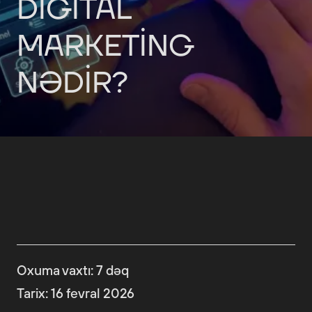
Oxuma vaxtı
:
7
dəq
Tarix
:
16 fevral 2026