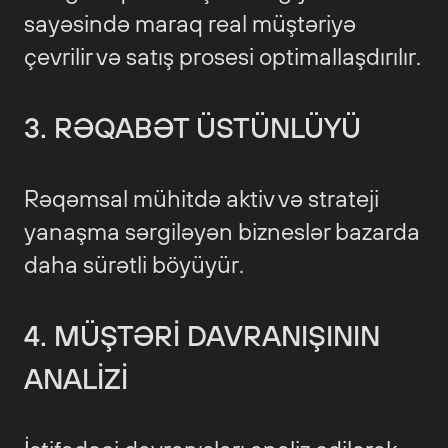
sayəsində maraq real müştəriyə
çevrilir və satış prosesi optimallaşdırılır.
3. RƏQABƏT ÜSTÜNLÜYÜ
Rəqəmsal mühitdə aktiv və strateji
yanaşma sərgiləyən bizneslər bazarda
daha sürətli böyüyür.
4. MÜŞTƏRI DAVRANIŞININ
ANALIZI