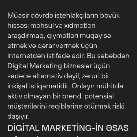
Müasir dövrdə istehlakçıların böyük
hissəsi məhsul və xidmətləri
araşdırmaq, qiymətləri müqayisə
etmək və qərar vermək üçün
internetdən istifadə edir. Bu səbəbdən
Digital Marketing bizneslər üçün
sadəcə alternativ deyil, zəruri bir
inkişaf istiqamətidir. Onlayn mühitdə
aktiv olmayan bir brend, potensial
müştərilərini rəqiblərinə ötürmək riski
daşıyır.
DIGITAL MARKETING-IN ƏSAS