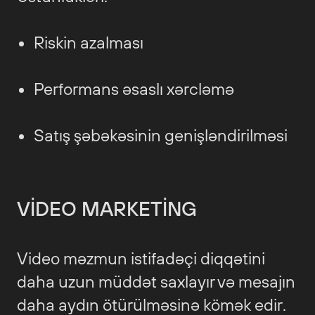
Riskin azalması
Performans əsaslı xərcləmə
Satış şəbəkəsinin genişləndirilməsi
VIDEO MARKETING
Video məzmun istifadəçi diqqətini
daha uzun müddət saxlayır və mesajın
daha aydın ötürülməsinə kömək edir.