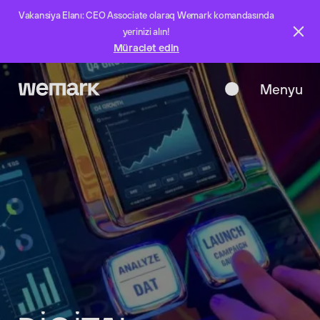
Vakansiya Elanı: CEO Associate olaraq Wemark komandasında
yerinizi alın!
Müraciət edin
Menyu
Bağla