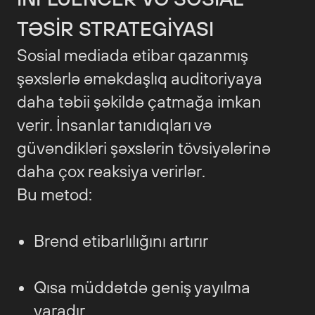
TƏSIR STRATEGIYASI
Sosial mediada etibar qazanmış
şəxslərlə əməkdaşlıq auditoriyaya
daha təbii şəkildə çatmağa imkan
verir. İnsanlar tanıdıqları və
güvəndikləri şəxslərin tövsiyələrinə
daha çox reaksiya verirlər.
Bu metod:
Brend etibarlılığını artırır
Qısa müddətdə geniş yayılma
yaradır