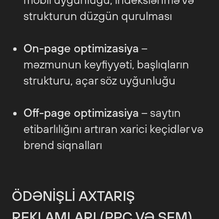
strukturun düzgün qurulması
On-page optimizasiya
–
məzmunun keyfiyyəti, başlıqların
strukturu, açar söz uyğunluğu
Off-page optimizasiya
– saytın
etibarlılığını artıran xarici keçidlər və
brend siqnalları
ÖDƏNIŞLI AXTARIŞ
REKLAMLARI (PPC VƏ SEM)