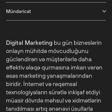
Mündəricat
Digital Marketing-in Təsviri və Əhəmiyyəti
Digital Marketing-in Növləri və Onların Strateji
Rolu
Digital Marketing
bu gün bizneslərin
Bizneslər üçün Digital Marketing və Strategiya
onlayn mühitdə mövcudluğunu
Bizneslər üçün Digital Marketing Strategiyası
gücləndirən və müştərilərlə daha
Digital marketing mütəxəssisi nə iş görür?
effektiv əlaqə qurmasına imkan verən
Nəticə
əsas marketing yanaşmalarından
biridir. İnternet və rəqəmsal
texnologiyaların sürətlə inkişaf etdiyi
müasir dövrdə məhsul və xidmətlərin
tanıdılması artıq ənənəvi üsullarla