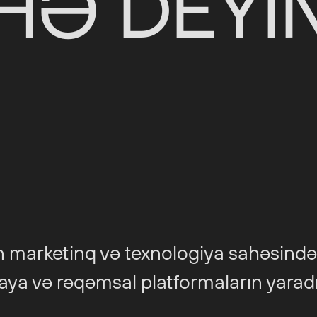
HƏ DEYİ
n marketinq və texnologiya sahəsində 
aya və rəqəmsal platformaların yara