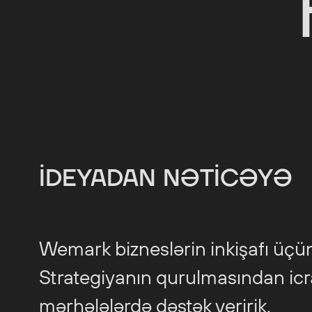
İDEYADAN NƏTICƏYƏ
Wemark bizneslərin inkişafı üçü
Strategiyanın qurulmasından icr
mərhələlərdə dəstək veririk.