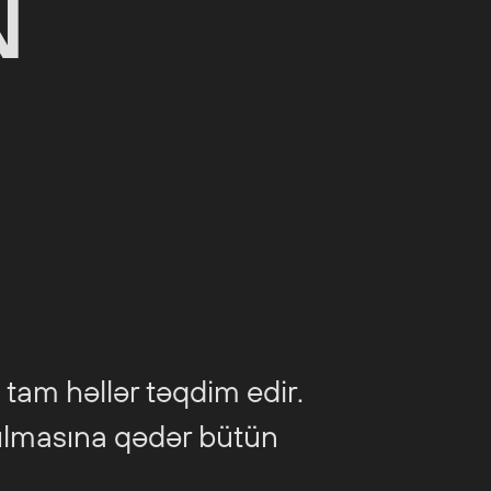
N
tam həllər təqdim edir.
dılmasına qədər bütün