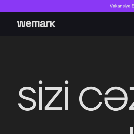
Vakansiya E
SİZİ C