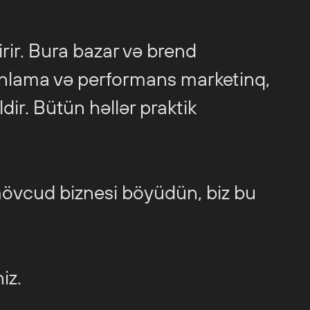
dirir. Bura bazar və brend
planlama və performans marketinq,
dir. Bütün həllər praktik
ə mövcud biznesi böyüdün, biz bu
iz.