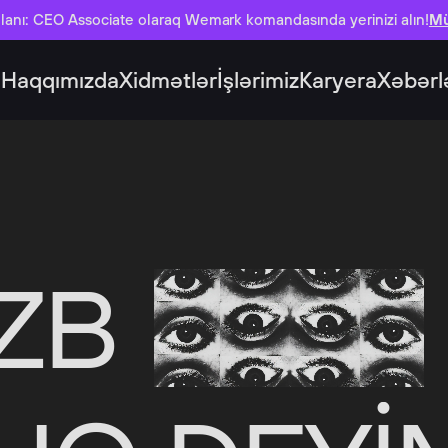
lanı: CEO Associate olaraq Wemark komandasında yerinizi alın!
Mü
Haqqımızda
Xidmətlər
İşlərimiz
Karyera
Xəbərl
ƏZB