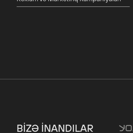
BIZƏ INANDILAR