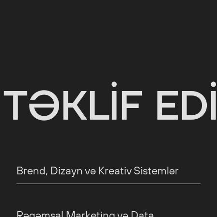
TƏKLIF ED
Brend, Dizayn və Kreativ Sistemlər
Rəqəmsal Marketinq və Data