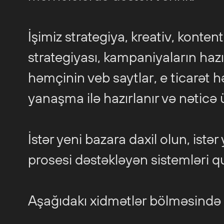
İşimiz strategiya, kreativ, konten
strategiyası, kampaniyaların haz
həmçinin veb saytlar, e ticarət hə
yanaşma ilə hazırlanır və nəticə 
İstər yeni bazara daxil olun, ist
prosesi dəstəkləyən sistemləri q
Aşağıdakı xidmətlər bölməsində d