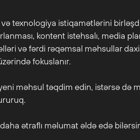
t və texnologiya istiqamətlərini birləş
ırlanması, kontent istehsalı, media 
lləri və fərdi rəqəmsal məhsullar daxil
üzərində fokuslanır.
ər yeni məhsul təqdim edin, istərsə d
ururuq.
aha ətraflı məlumat əldə edə bilərsin