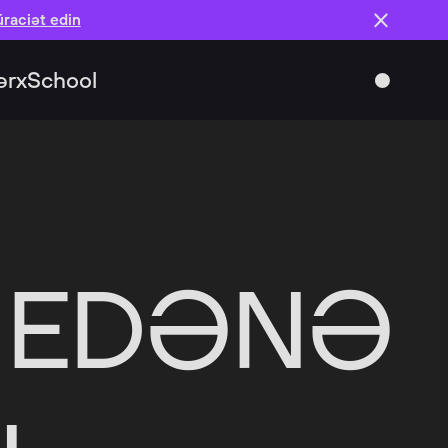
raciət edin
ər
xSchool
EDƏNƏ