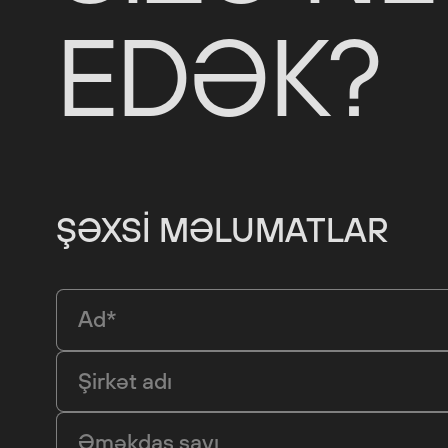
EDƏK?
ŞƏXSI MƏLUMATLAR